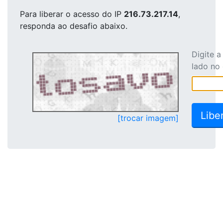
Para liberar o acesso
do IP
216.73.217.14
,
responda ao desafio abaixo.
Digite 
lado no
[trocar imagem]